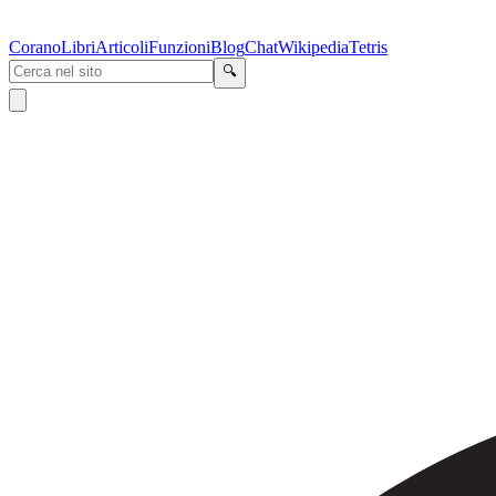
Corano
Libri
Articoli
Funzioni
Blog
Chat
Wikipedia
Tetris
🔍