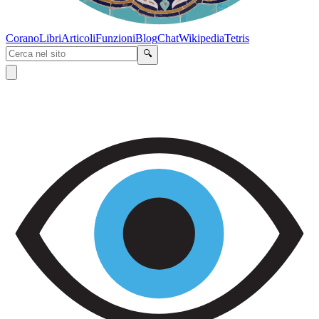
Corano
Libri
Articoli
Funzioni
Blog
Chat
Wikipedia
Tetris
🔍