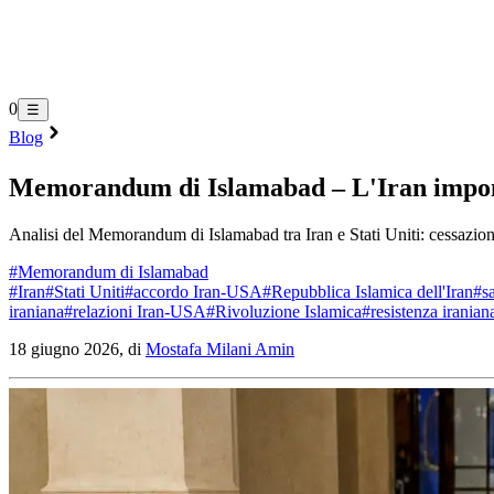
0
☰
Blog
Memorandum di Islamabad – L'Iran impone le
Analisi del Memorandum di Islamabad tra Iran e Stati Uniti: cessazione 
#
Memorandum di Islamabad
#
Iran
#
Stati Uniti
#
accordo Iran-USA
#
Repubblica Islamica dell'Iran
#
s
iraniana
#
relazioni Iran-USA
#
Rivoluzione Islamica
#
resistenza iranian
18 giugno 2026, di
Mostafa Milani Amin