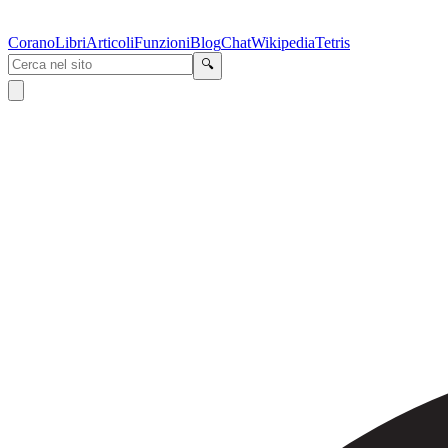
Corano
Libri
Articoli
Funzioni
Blog
Chat
Wikipedia
Tetris
🔍