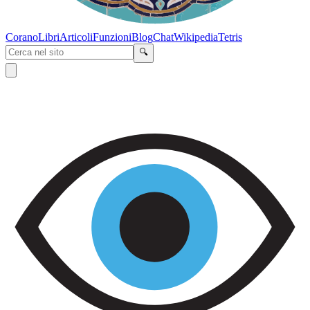
Corano
Libri
Articoli
Funzioni
Blog
Chat
Wikipedia
Tetris
🔍