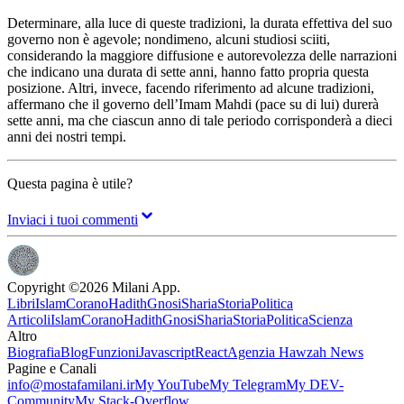
Determinare, alla luce di queste tradizioni, la durata effettiva del suo
governo non è agevole; nondimeno, alcuni studiosi sciiti,
considerando la maggiore diffusione e autorevolezza delle narrazioni
che indicano una durata di sette anni, hanno fatto propria questa
posizione. Altri, invece, facendo riferimento ad alcune tradizioni,
affermano che il governo dell’Imam Mahdi (pace su di lui) durerà
sette anni, ma che ciascun anno di tale periodo corrisponderà a dieci
anni dei nostri tempi.
Questa pagina è utile?
Inviaci i tuoi commenti
Copyright ©
2026
Milani App.
Libri
Islam
Corano
Hadith
Gnosi
Sharia
Storia
Politica
Articoli
Islam
Corano
Hadith
Gnosi
Sharia
Storia
Politica
Scienza
Altro
Biografia
Blog
Funzioni
Javascript
React
Agenzia Hawzah News
Pagine e Canali
info@mostafamilani.ir
My YouTube
My Telegram
My DEV-
Community
My Stack-Overflow