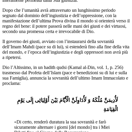
interamente permeata dalla Sua giustizia.
Dopo che l’umanità avrà attraversato un lunghissimo periodo
segnato dal dominio dell’ingiustizia e dell’oppressione, con la
manifestazione dell’ultima Prova divina il mondo si orienterà verso il
regno del bene: il potere passerà nelle mani dei giusti e dei virtuosi,
secondo una promessa certa e irrevocabile di Dio.
Il governo dei giusti, avviato con l’instaurarsi della sovranità
dell’Imam Mahdi (pace su di lui), si estenderà fino alla fine della vita
del mondo, e l’epoca dell’ingiustizia e degli oppressori non avrà più
a ripetersi.
Dio l’Altissimo, in un hadith qudsi (Kamal al-Din, vol. 1, p. 256)
trasmesso dal Profeta dell’Islam (pace e benedizioni su di lui e sulla
sua Famiglia), annuncia la sovranità dell’ultimo Imam Immacolato e
proclama:
لَأُدِیمَنَّ مُلْکَهُ وَ لَأُدَاوِلَنَّ الْأَیَّامَ بَیْنَ أَوْلِیَائِی إِلَی یَوْمِ 
الْقِیَامَةِ
«Di certo, renderò duratura la sua sovranità e farò 
sicuramente alternare i giorni [del mondo] tra i Miei 