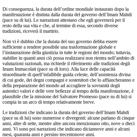
Di conseguenza, la durata dell’ordine mondiale instaurato dopo la
manifestazione è distinta dalla durata del governo dell’Imam Mahdi
(pace su di lui). Le narrazioni attestano che egli governerà per il
resto della sua vita e che, al termine di essa, secondo diverse
tradizioni, riceverà il martirio.
Non vi è dubbio che la durata del suo governo debba essere
sufficiente a rendere possibile una trasformazione globale e
l’instaurazione della giustizia in tutte le regioni del mondo; tuttavia,
stabilire in quanti anni ciò possa realizzarsi non rientra nell’ambito di
valutazioni razionali, ma richiede il riferimento alle tradizioni degli
Imam Immacolati (pace su di loro). Alla luce delle capacità
straordinarie di quell’infallibile guida celeste, dell’assistenza divina
di cui gode, dei degni compagni e sostenitori che lo affiancheranno e
della preparazione del mondo ad accogliere la sovranità degli
autentici valori e delle vere bellezze al tempo della manifestazione, è
plausibile che la missione del Salvatore Promesso (pace su di lui) si
compia in un arco di tempo relativamente breve.
Le tradizioni che indicano la durata del governo dell’Imam Mahdi
(pace su di lui) sono numerose e divergenti: alcune parlano di cinque
anni, altre di sette, mentre altre ancora menzionano otto, nove o dieci
anni. Vi sono poi narrazioni che indicano diciannove anni e alcuni
mesi, quaranta anni e persino trecentonove anni.