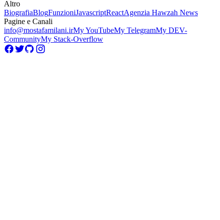
Altro
Biografia
Blog
Funzioni
Javascript
React
Agenzia Hawzah News
Pagine e Canali
info@mostafamilani.ir
My YouTube
My Telegram
My DEV-
Community
My Stack-Overflow