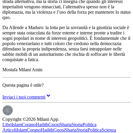
strada alternativa, ma la storia ci insegna che quando gli interessi
imperialisti vengono minacciati, l’alternativa spesso non è la
diplomazia, ma la violenza e l’uso della forza per mantenere lo status
quo.
Da Allende a Maduro: la lotta per la sovranità e la giustizia sociale è
sempre stata ostacolata da forze esterne e interne pronte a tradire i
sogni popolari in nome di interessi geopolitici. È fondamentale che il
popolo venezuelano e tutti coloro che credono nella democrazia
difendano la propria indipendenza, senza farsi intrappolare nelle
sabbie mobili di un autoritarismo che rischia di soffocare le libertà
conquistate a fatica.
Mostafa Milani Amin
Questa pagina è utile?
Inviaci i tuoi commenti
Copyright ©
2026
Milani App.
Libri
Islam
Corano
Hadith
Gnosi
Sharia
Storia
Politica
Articoli
Islam
Corano
Hadith
Gnosi
Sharia
Storia
Politica
Scienza