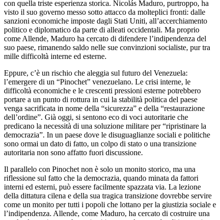
con quella triste esperienza storica. Nicolás Maduro, purtroppo, ha
visto il suo governo messo sotto attacco da molteplici fronti: dalle
sanzioni economiche imposte dagli Stati Uniti, all’accerchiamento
politico e diplomatico da parte di alleati occidentali. Ma proprio
come Allende, Maduro ha cercato di difendere l’indipendenza del
suo paese, rimanendo saldo nelle sue convinzioni socialiste, pur tra
mille difficoltà interne ed esterne.
Eppure, c’è un rischio che aleggia sul futuro del Venezuela:
l’emergere di un “Pinochet” venezuelano. Le crisi interne, le
difficoltà economiche e le crescenti pressioni esterne potrebbero
portare a un punto di rottura in cui la stabilità politica del paese
venga sacrificata in nome della “sicurezza” e della “restaurazione
dell’ordine”. Già oggi, si sentono eco di voci autoritarie che
predicano la necessità di una soluzione militare per “ripristinare la
democrazia”. In un paese dove le disuguaglianze sociali e politiche
sono ormai un dato di fatto, un colpo di stato o una transizione
autoritaria non sono affatto fuori discussione.
Il parallelo con Pinochet non è solo un monito storico, ma una
riflessione sul fatto che la democrazia, quando minata da fattori
interni ed esterni, può essere facilmente spazzata via. La lezione
della dittatura cilena e della sua tragica transizione dovrebbe servire
come un monito per tutti i popoli che lottano per la giustizia sociale e
l’indipendenza. Allende, come Maduro, ha cercato di costruire una