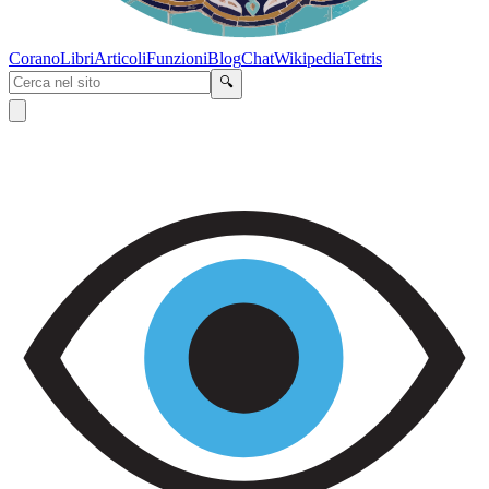
Corano
Libri
Articoli
Funzioni
Blog
Chat
Wikipedia
Tetris
🔍