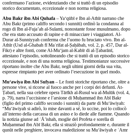
confermano l’azione, evidenziando che si trattò di un episodio
storico documentato, eccezionale e non norma religiosa.
Abu Bakr ibn Abi Quhafa
– Ya‘qūbī e Ibn al-Athīr narrano che
Abu Bakr (primo califfo secondo i sunniti) ordinò la condanna al
rogo di Ibn al-Fuja’ah al-Sulami, nonostante fosse musulmano, dopo
che era stato accusato di rapine e di minacciare i viaggiatori. Al-
Durar al-Sunniyyah conferma che l’uomo fu bruciato vivo. Ibn al-
Athīr (Usd al-Ghabah fī Maʿrifat al-Ṣaḥābah, vol. 2, p. 457, Dar al-
Fikr) e altre fonti, come Al-Mu‘jam al-Kabīr di al-Ṭabarānī,
attestano l’episodio, sottolineando che si trattò di un episodio storico
eccezionale, e non di una norma religiosa. Testimonianze successive
riportano inoltre che Abu Bakr, negli ultimi giorni della sua vita,
espresse rimpianto per aver ordinato l’esecuzione in quel modo.
Mu‘awiya ibn Abi Sufyan
– Le fonti storiche riportano che, oltre a
persone vive, si ricorse al fuoco anche per i corpi dei defunti. At-
Ṭabarī, nella sua celebre opera Tārīkh al-Rusul wa al-Mulūk (vol. 4,
p. 79), narra l’uccisione e l’arsione di Muḥammad ibn Abī Bakr
(figlio del primo califfo secondo i sunniti) da parte di Mu‘āwiyah:
“Mu‘āwiyah si adirò, lo mise davanti a sé, lo uccise, poi lo collocò
all’interno della carcassa di un asino e lo diede alle fiamme. Quando
la notizia giunse ad ʿĀ’ishah, moglie del Profeta e sorella di
Muḥammad ibn Abī Bakr, ella si straziò profondamente e, durante il
qunūt nelle preghiere, invocava maledizione su Mu‘āwiyah e ʿAmr