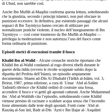
di Uhud, non sarebbe così.
Anche Ibn Muflih al‑Maqdisi conferma questa lettura, sottolineando
che la giustizia, secondo i principi islamici, non può sfociare in
punizioni eccessive. In definitiva, pur esistendo passaggi che alcuni
seguaci di Ibn Taymiyya hanno cercato di utilizzare per
normalizzare pratiche violente, il nucleo dell’insegnamento di Ibn
Taymiyya — così come trasmesso da Ibn Muflih al‑Maqdisi —
privilegia la moderazione e non autorizza l’uso del fuoco come
forma ordinaria di punizione.
Episodi storici di esecuzioni tramite il fuoco
Khalid ibn al-Walid
– Alcune cronache storiche riportano che
Khālid ibn al-Walīd condannò al rogo diversi ribelli durante le
guerre della ridda (ovvero le rivolte scoppiate subito dopo la
dipartita del Profeta dell’Islam), un episodio ampiamente
documentato. Shams ad-Dīn Al Dhahabī (Tārīkh al-Islām, vol. 3,
Beirut, 1987, prima edizione, a cura di ʿUmar ʿAbd al-Salām
Tadmirī) riferisce che Khālid ordinò di costruire una fossa,
accendere il fuoco e vi gettò gli apostati catturati. Anche Muḥammad
ibn ʿAbd al-Wahhāb cita l’episodio, sottolineando come Khālid
vietasse persino di cucinare o scaldare acqua senza che l’incendio
fosse alimentato dalle teste degli apostati. Fonti come ʿAbd al-
Razzāq al-Sanʿānī, Badr al-Dīn ʿAynī e Ibn Ḥajar al-ʿAsqalānī