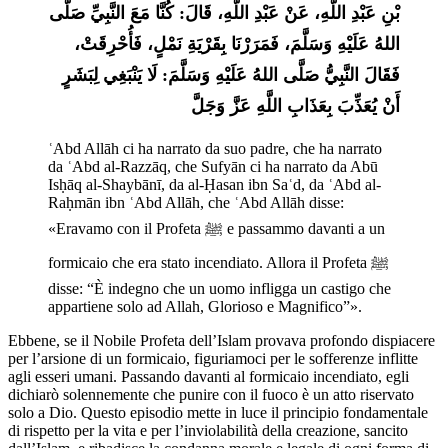
بْنِ عَبْدِ اللَّهِ، عَنْ عَبْدِ اللَّهِ، قَالَ: كُنَّا مَعَ النَّبِيِّ صَلَّى 
اللهُ عَلَيْهِ وَسَلَّمَ، فَمَرَرْنَا بِقَرْيَةِ نَمْلٍ، فَأُحْرِقَتْ، 
فَقَالَ النَّبِيُّ صَلَّى اللهُ عَلَيْهِ وَسَلَّمَ: لَا يَنْبَغِي لِبَشَرٍ 
أَنْ يُعَذِّبَ بِعَذَابِ اللَّهِ عَزَّ وَجَلَّ
ʿAbd Allāh ci ha narrato da suo padre, che ha narrato 
da ʿAbd al-Razzāq, che Sufyān ci ha narrato da Abū 
Isḥāq al-Shaybānī, da al-Ḥasan ibn Saʿd, da ʿAbd al-
Raḥmān ibn ʿAbd Allāh, che ʿAbd Allāh disse: 
«Eravamo con il Profeta ﷺ e passammo davanti a un 
formicaio che era stato incendiato. Allora il Profeta ﷺ 
disse: “È indegno che un uomo infligga un castigo che 
appartiene solo ad Allah, Glorioso e Magnifico”».
Ebbene, se il Nobile Profeta dell’Islam provava profondo dispiacere
per l’arsione di un formicaio, figuriamoci per le sofferenze inflitte
agli esseri umani. Passando davanti al formicaio incendiato, egli
dichiarò solennemente che punire con il fuoco è un atto riservato
solo a Dio. Questo episodio mette in luce il principio fondamentale
di rispetto per la vita e per l’inviolabilità della creazione, sancito