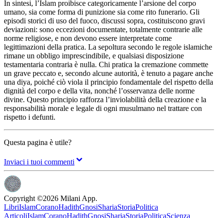
In sintesi, l’Islam proibisce categoricamente l’arsione del corpo
umano, sia come forma di punizione sia come rito funerario. Gli
episodi storici di uso del fuoco, discussi sopra, costituiscono gravi
deviazioni: sono eccezioni documentate, totalmente contrarie alle
norme religiose, e non devono essere interpretate come
legittimazioni della pratica. La sepoltura secondo le regole islamiche
rimane un obbligo imprescindibile, e qualsiasi disposizione
testamentaria contraria è nulla. Chi pratica la cremazione commette
un grave peccato e, secondo alcune autorità, è tenuto a pagare anche
una diya, poiché ciò viola il principio fondamentale del rispetto della
dignità del corpo e della vita, nonché l’osservanza delle norme
divine. Questo principio rafforza l’inviolabilità della creazione e la
responsabilità morale e legale di ogni musulmano nel trattare con
rispetto i defunti.
Questa pagina è utile?
Inviaci i tuoi commenti
Copyright ©
2026
Milani App.
Libri
Islam
Corano
Hadith
Gnosi
Sharia
Storia
Politica
Articoli
Islam
Corano
Hadith
Gnosi
Sharia
Storia
Politica
Scienza