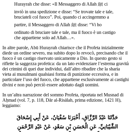
Hurayrah che disse: «Il Messaggero di Allah ﷺ ci 
inviò in una spedizione e disse: “Se trovate tale e tale, 
bruciateli col fuoco”. Poi, quando ci accingemmo a 
partire, il Messaggero di Allah ﷺ disse: “Vi ho 
ordinato di bruciare tale e tale, ma il fuoco è un castigo 
che appartiene solo ad Allah…».
In altre parole, Abū Hurayrah chiarisce che il Profeta inizialmente
diede un ordine severo, ma subito dopo lo revocò, precisando che il
fuoco è un castigo riservato unicamente a Dio. In questo gesto si
riflette la saggezza profetica: da un lato evidenziare l’estrema gravità
dei crimini di quei due individui, dall’altro ribadire che la sharia
vieta ai musulmani qualsiasi forma di punizione eccessiva, e in
particolare l’uso del fuoco, che appartiene esclusivamente ai castighi
divini e non può perciò essere adottato dagli uomini.
In un’altra narrazione del sommo Profeta, riportata nel Musnad di
Aḥmad (vol. 7, p. 118, Dār al-Risālah, prima edizione, 1421 H),
leggiamo:
حَدَّثَنَا عَبْدُ الرَّزَّاقِ، أَخْبَرَنَا سُفْيَانُ، عَنْ أَبِي إِسْحَاقَ 
الشَّيْبَانِيِّ، عَنِ الْحَسَنِ بْنِ سَعْدٍ، عَنْ عَبْدِ الرَّحْمَنِ 