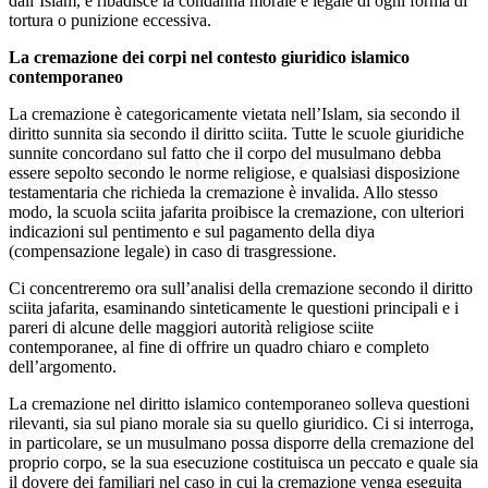
dall’Islam, e ribadisce la condanna morale e legale di ogni forma di
tortura o punizione eccessiva.
La cremazione dei corpi nel contesto giuridico islamico
contemporaneo
La cremazione è categoricamente vietata nell’Islam, sia secondo il
diritto sunnita sia secondo il diritto sciita. Tutte le scuole giuridiche
sunnite concordano sul fatto che il corpo del musulmano debba
essere sepolto secondo le norme religiose, e qualsiasi disposizione
testamentaria che richieda la cremazione è invalida. Allo stesso
modo, la scuola sciita jafarita proibisce la cremazione, con ulteriori
indicazioni sul pentimento e sul pagamento della diya
(compensazione legale) in caso di trasgressione.
Ci concentreremo ora sull’analisi della cremazione secondo il diritto
sciita jafarita, esaminando sinteticamente le questioni principali e i
pareri di alcune delle maggiori autorità religiose sciite
contemporanee, al fine di offrire un quadro chiaro e completo
dell’argomento.
La cremazione nel diritto islamico contemporaneo solleva questioni
rilevanti, sia sul piano morale sia su quello giuridico. Ci si interroga,
in particolare, se un musulmano possa disporre della cremazione del
proprio corpo, se la sua esecuzione costituisca un peccato e quale sia
il dovere dei familiari nel caso in cui la cremazione venga eseguita