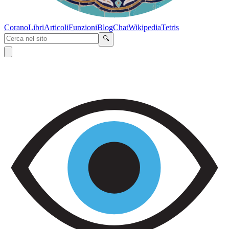
Corano
Libri
Articoli
Funzioni
Blog
Chat
Wikipedia
Tetris
🔍