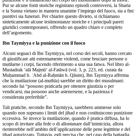
Pur se alcune fonti storiche registrano episodi controversi, la Sharia
e la Sunna vietano in maniera unanime l’impiego del fuoco, sia a fini
punitivi sia funerari. Per chiarire questo divieto, si richiamano
sinteticamente alcune testimonianze storiche e i principali pareri
giuridici contemporanei, offrendo un quadro chiaro e completo
dell’argomento.
Ibn Taymiyya e la punizione con il fuoco
Alcuni seguaci di Ibn Taymiyya, nel corso dei secoli, hanno cercato
di giustificare atti estremamente violenti, come bruciare persone o
mutilarne i corpi, facendo riferimento a una sua fatwa. Nel libro al-
Mustadrak ‘alā Majmū‘ al-Fatāwā (vol. 3, p. 223, ed. curata da
Muḥammad b. ʿAbd al-Raḥmān b. Qāsim), Ibn Taymiyya afferma
che la mutilazione (al-muthla) sarebbe un diritto dei musulmani:
secondo lui “possono praticarla per ottenere giustizia o per
vendicarsi, ma possono anche astenersene, e la pazienza è
considerata preferibile”.
Tali pratiche, secondo Ibn Taymiyya, sarebbero ammesse solo
quando non superano i limiti del jihad e non costituiscono punizione
eccessiva. Se invece la mutilazione, quando è pratica diffusa, ha lo
scopo di invitare alla fede o di allontanare dall’inimicizia, allora
rientrerebbe nell’ambito dell’applicazione delle pene legittime e del
jihad autorizzato. Tuttavia, egli precisa che, nel caso della battaglia