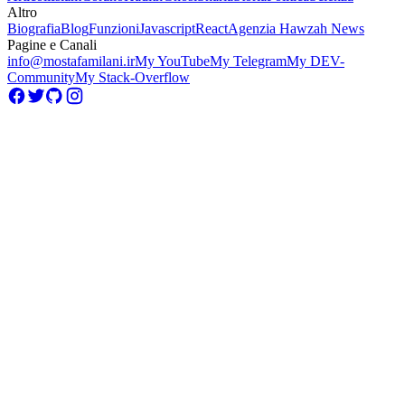
Altro
Biografia
Blog
Funzioni
Javascript
React
Agenzia Hawzah News
Pagine e Canali
info@mostafamilani.ir
My YouTube
My Telegram
My DEV-
Community
My Stack-Overflow