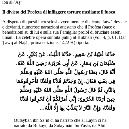
ibn al-ʿĀṣ”.
Il divieto del Profeta di infliggere torture mediante il fuoco
A dispetto di questi incresciosi avvenimenti e di alcune fatwā deviate
e devianti, numerose narrazioni attestano che il Profeta (pace e
benedizioni su di lui e sulla sua Famiglia) proibì di bruciare esseri
umani. La celebre opera sunnita Ṣaḥīḥ al-Bukhārī (vol. 4, p. 61, Dar
Ṭawq al-Najāt, prima edizione, 1422 H) riporta:
حَدَّثَنَا قُتَيْبَةُ بْنُ سَعِيدٍ، حَدَّثَنَا اللَّيْثُ، عَنْ بُكَيْرٍ، عَنْ 
سُلَيْمَانَ بْنِ يَسَارٍ، عَنْ أَبِي هُرَيْرَةَ رَضِيَ اللَّهُ عَنْهُ، 
أَنَّهُ قَالَ: بَعَثَنَا رَسُولُ اللَّهِ صَلَّى اللهُ عَلَيْهِ وَسَلَّمَ 
فِي بَعْثٍ فَقَالَ: إِنْ وَجَدْتُمْ فُلاَنًا وَفُلاَنًا فَأَحْرِقُوهُمَا 
بِالنَّارِ، ثُمَّ قَالَ رَسُولُ اللَّهِ صَلَّى اللهُ عَلَيْهِ وَسَلَّمَ 
حِينَ أَرَدْنَا الخُرُوجَ: إِنِّي أَمَرْتُكُمْ أَنْ تُحْرِقُوا فُلاَنًا 
وَفُلاَنًا، وَإِنَّ النَّارَ لاَ يُعَذِّبُ بِهَا إِلَّا اللَّهُ…
Qutaybah ibn Saʿīd ci ha narrato che al-Layth ci ha 
narrato da Bukayr, da Sulaymān ibn Yasār, da Abū 