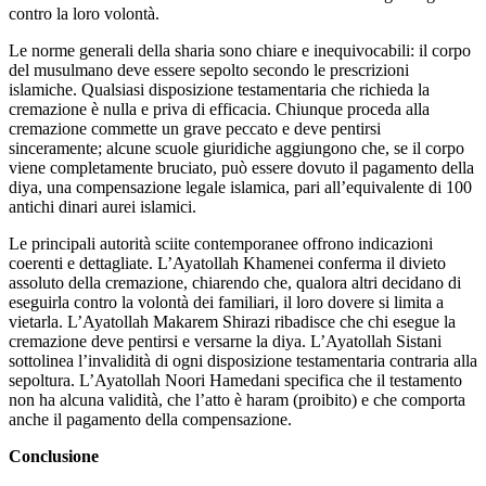
contro la loro volontà.
Le norme generali della sharia sono chiare e inequivocabili: il corpo
del musulmano deve essere sepolto secondo le prescrizioni
islamiche. Qualsiasi disposizione testamentaria che richieda la
cremazione è nulla e priva di efficacia. Chiunque proceda alla
cremazione commette un grave peccato e deve pentirsi
sinceramente; alcune scuole giuridiche aggiungono che, se il corpo
viene completamente bruciato, può essere dovuto il pagamento della
diya, una compensazione legale islamica, pari all’equivalente di 100
antichi dinari aurei islamici.
Le principali autorità sciite contemporanee offrono indicazioni
coerenti e dettagliate. L’Ayatollah Khamenei conferma il divieto
assoluto della cremazione, chiarendo che, qualora altri decidano di
eseguirla contro la volontà dei familiari, il loro dovere si limita a
vietarla. L’Ayatollah Makarem Shirazi ribadisce che chi esegue la
cremazione deve pentirsi e versarne la diya. L’Ayatollah Sistani
sottolinea l’invalidità di ogni disposizione testamentaria contraria alla
sepoltura. L’Ayatollah Noori Hamedani specifica che il testamento
non ha alcuna validità, che l’atto è haram (proibito) e che comporta
anche il pagamento della compensazione.
Conclusione