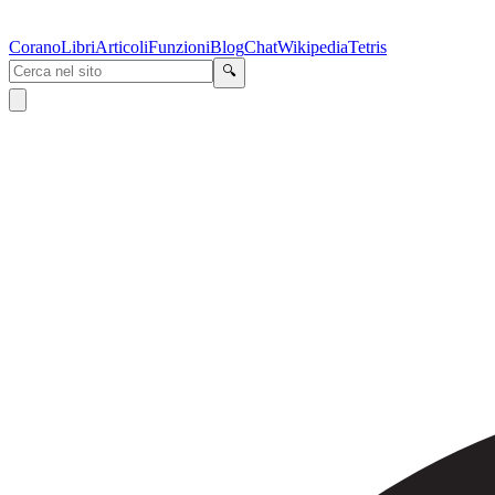
Corano
Libri
Articoli
Funzioni
Blog
Chat
Wikipedia
Tetris
🔍