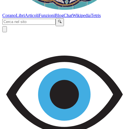
Corano
Libri
Articoli
Funzioni
Blog
Chat
Wikipedia
Tetris
🔍