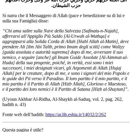
حزب الشيطان.
Si narra che il Messaggero di Allah (pace e benedizione su di lui e
sulla sua Famiglia) disse:
“Chi ama salire sulla Nave della Salvezza [Safinatu-n-Najah],
afferrarsi all’Appiglio Più Saldo [Al-Urwah al-Wuthqa] e
aggrapparsi alla Solida Corda di Allah [Habl Allah al-Matin], deve
prendere Ali [ibn Abi Talib, primo Imam degli sciiti] come Waliyy
[guida assoluta e autorità suprema] dopo di me, avversare il suo
nemico, e seguire [anche] gli Imam Guide Assolute [Al-Aimmat-ul-
Huda] della sua progenie, poiché, in verità, essi sono i miei
successori, i miei designati vicari, gli Argomenti di Allah [Hujaj
Allah] per le creature, dopo di me, e sono i signori del mio Popolo e
le guide dei Pii verso il Paradiso. Il loro partito è il mio partito, e il
mio partito è il Partito di Allah [Hizb Allah], Glorioso e Maestoso,
e il partito dei loro nemici è il Partito di Satana [Hizb al-Shaytan]”.
(Uyoun Akhbar Al-Ridha, Al-Shaykh al-Saduq, vol. 2, pag. 262,
hadith n. 43)
Fonte web dell’hadith:
https://ar.lib.eshia.ir/14032/2/262
Questa pagina è utile?