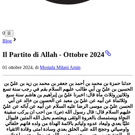
0
☰
Blog
Il Partito di Allah - Ottobre 2024
01 ottobre 2024, di
Mostafa Milani Amin
حدثنا حمزة بن محمد بن أحمد بن جعفر بن محمد بن زيد بن عليّ بن
الحسين بن عليّ بن أبي طالب عليهم السلام بقم في رجب سنة تسع
وثلاثين وثلاث مأة قال: اخبرنا عليّ بن إبراهيم بن هاشم سنة سبع
وثلاثمأة عن أبيه عن عليّ بن معبد عن الحسين بن خالد عن أبي
الحسن عليّ بن موسى الرضا عليه السلام عن أبيه عن آبائه عن عليّ
عليهم السلام قال: قال رسول الله (ص): من احب ان يركب سفينة
النجاة ويستمسك بالعروة الوثقى ويعتصم بحبل الله المتين فليوال
عليّاً بعدي وليعاد عدوه ولياتم بالائمة الهداة من ولده فانهم خلفائي
واوصيائي وحجج الله على الخلق بعدي وسادة امتى وقادة الاتقياء
الى الجنة حزبهم حزبي وحزبي حزب الله عز وجل وحزب اعدائهم