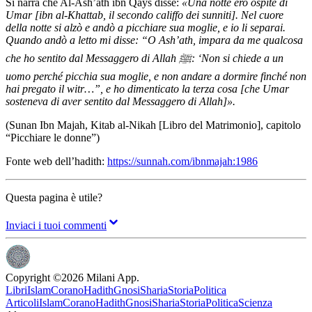
Si narra che Al-Ash’ath ibn Qays disse:
«Una notte ero ospite di
Umar [ibn al-Khattab, il secondo califfo dei sunniti]. Nel cuore
della notte si alzò e andò a picchiare sua moglie, e io li separai.
Quando andò a letto mi disse: “O Ash’ath, impara da me qualcosa
che ho sentito dal Messaggero di Allah ﷺ: ‘Non si chiede a un
uomo perché picchia sua moglie, e non andare a dormire finché non
hai pregato il witr…”, e ho dimenticato la terza cosa [che Umar
sosteneva di aver sentito dal Messaggero di Allah]».
(Sunan Ibn Majah, Kitab al-Nikah [Libro del Matrimonio], capitolo
“Picchiare le donne”)
Fonte web dell’hadith:
https://sunnah.com/ibnmajah:1986
Questa pagina è utile?
Inviaci i tuoi commenti
Copyright ©
2026
Milani App.
Libri
Islam
Corano
Hadith
Gnosi
Sharia
Storia
Politica
Articoli
Islam
Corano
Hadith
Gnosi
Sharia
Storia
Politica
Scienza