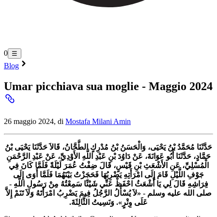
0
☰
Blog
Umar picchiava sua moglie - Maggio 2024
26 maggio 2024, di
Mostafa Milani Amin
حَدَّثَنَا مُحَمَّدُ بْنُ يَحْيَى، وَالْحَسَنُ بْنُ مُدْرِكٍ الطَّحَّانُ، قَالاَ حَدَّثَنَا يَحْيَى بْنُ
حَمَّادٍ، حَدَّثَنَا أَبُو عَوَانَةَ، عَنْ دَاوُدَ بْنِ عَبْدِ اللَّهِ الأَوْدِيِّ، عَنْ عَبْدِ الرَّحْمَنِ
الْمُسْلِيِّ، عَنِ الأَشْعَثِ بْنِ قَيْسٍ، قَالَ ضِفْتُ عُمَرَ لَيْلَةً فَلَمَّا كَانَ فِي
جَوْفِ اللَّيْلِ قَامَ إِلَى امْرَأَتِهِ يَضْرِبُهَا فَحَجَزْتُ بَيْنَهُمَا فَلَمَّا أَوَى إِلَى
فِرَاشِهِ قَالَ لِي يَا أَشْعَثُ احْفَظْ عَنِّي شَيْئًا سَمِعْتُهُ مِنْ رَسُولِ اللَّهِ -
صلى الله عليه وسلم - «لاَ يُسْأَلُ الرَّجُلُ فِيمَ يَضْرِبُ امْرَأَتَهُ وَلاَ تَنَمْ إِلاَّ
عَلَى وِتْرٍ». وَنَسِيتُ الثَّالِثَةَ.