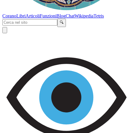
Corano
Libri
Articoli
Funzioni
Blog
Chat
Wikipedia
Tetris
🔍