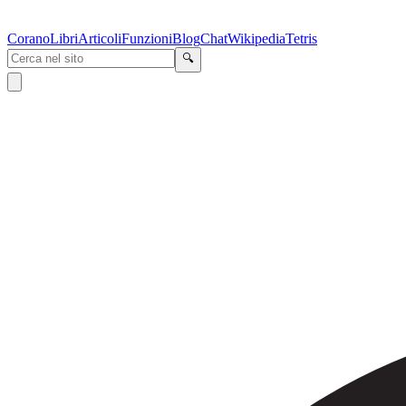
Corano
Libri
Articoli
Funzioni
Blog
Chat
Wikipedia
Tetris
🔍