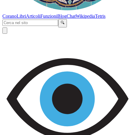
Corano
Libri
Articoli
Funzioni
Blog
Chat
Wikipedia
Tetris
🔍