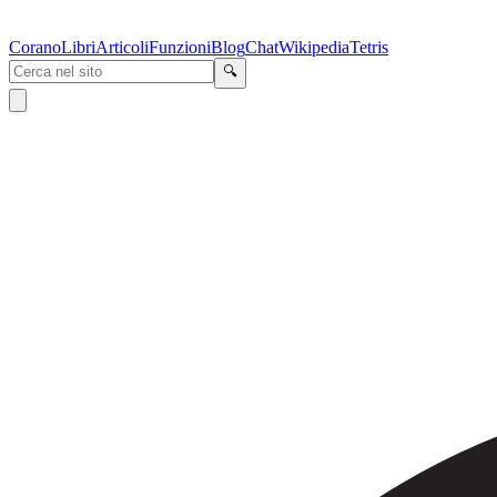
Corano
Libri
Articoli
Funzioni
Blog
Chat
Wikipedia
Tetris
🔍