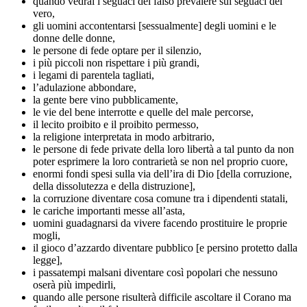
quando vedrai i seguaci del falso prevalere sui seguaci del
vero,
gli uomini accontentarsi [sessualmente] degli uomini e le
donne delle donne,
le persone di fede optare per il silenzio,
i più piccoli non rispettare i più grandi,
i legami di parentela tagliati,
l’adulazione abbondare,
la gente bere vino pubblicamente,
le vie del bene interrotte e quelle del male percorse,
il lecito proibito e il proibito permesso,
la religione interpretata in modo arbitrario,
le persone di fede private della loro libertà a tal punto da non
poter esprimere la loro contrarietà se non nel proprio cuore,
enormi fondi spesi sulla via dell’ira di Dio [della corruzione,
della dissolutezza e della distruzione],
la corruzione diventare cosa comune tra i dipendenti statali,
le cariche importanti messe all’asta,
uomini guadagnarsi da vivere facendo prostituire le proprie
mogli,
il gioco d’azzardo diventare pubblico [e persino protetto dalla
legge],
i passatempi malsani diventare così popolari che nessuno
oserà più impedirli,
quando alle persone risulterà difficile ascoltare il Corano ma