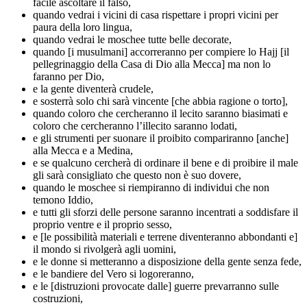
facile ascoltare il falso,
quando vedrai i vicini di casa rispettare i propri vicini per
paura della loro lingua,
quando vedrai le moschee tutte belle decorate,
quando [i musulmani] accorreranno per compiere lo Hajj [il
pellegrinaggio della Casa di Dio alla Mecca] ma non lo
faranno per Dio,
e la gente diventerà crudele,
e sosterrà solo chi sarà vincente [che abbia ragione o torto],
quando coloro che cercheranno il lecito saranno biasimati e
coloro che cercheranno l’illecito saranno lodati,
e gli strumenti per suonare il proibito compariranno [anche]
alla Mecca e a Medina,
e se qualcuno cercherà di ordinare il bene e di proibire il male
gli sarà consigliato che questo non è suo dovere,
quando le moschee si riempiranno di individui che non
temono Iddio,
e tutti gli sforzi delle persone saranno incentrati a soddisfare il
proprio ventre e il proprio sesso,
e [le possibilità materiali e terrene diventeranno abbondanti e]
il mondo si rivolgerà agli uomini,
e le donne si metteranno a disposizione della gente senza fede,
e le bandiere del Vero si logoreranno,
e le [distruzioni provocate dalle] guerre prevarranno sulle
costruzioni,