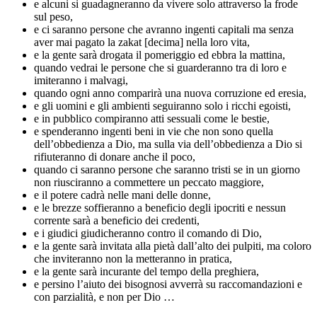
e alcuni si guadagneranno da vivere solo attraverso la frode
sul peso,
e ci saranno persone che avranno ingenti capitali ma senza
aver mai pagato la zakat [decima] nella loro vita,
e la gente sarà drogata il pomeriggio ed ebbra la mattina,
quando vedrai le persone che si guarderanno tra di loro e
imiteranno i malvagi,
quando ogni anno comparirà una nuova corruzione ed eresia,
e gli uomini e gli ambienti seguiranno solo i ricchi egoisti,
e in pubblico compiranno atti sessuali come le bestie,
e spenderanno ingenti beni in vie che non sono quella
dell’obbedienza a Dio, ma sulla via dell’obbedienza a Dio si
rifiuteranno di donare anche il poco,
quando ci saranno persone che saranno tristi se in un giorno
non riusciranno a commettere un peccato maggiore,
e il potere cadrà nelle mani delle donne,
e le brezze soffieranno a beneficio degli ipocriti e nessun
corrente sarà a beneficio dei credenti,
e i giudici giudicheranno contro il comando di Dio,
e la gente sarà invitata alla pietà dall’alto dei pulpiti, ma coloro
che inviteranno non la metteranno in pratica,
e la gente sarà incurante del tempo della preghiera,
e persino l’aiuto dei bisognosi avverrà su raccomandazioni e
con parzialità, e non per Dio …