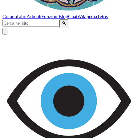
Corano
Libri
Articoli
Funzioni
Blog
Chat
Wikipedia
Tetris
🔍