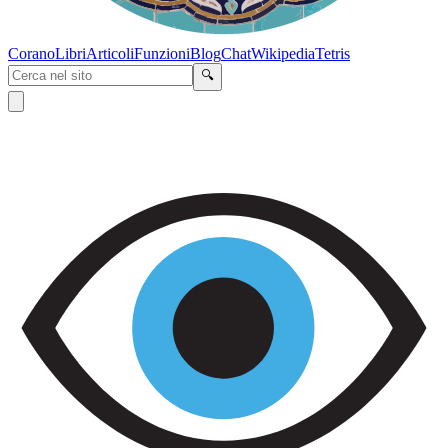
Corano
Libri
Articoli
Funzioni
Blog
Chat
Wikipedia
Tetris
🔍