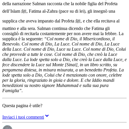
della narrazione Salman racconta che la nobile figlia del Profeta
dell’Islam ﷺ, Fatima al-Zahra (pace su di lei), gli insegnò una
supplica che aveva imparato dal Profeta ﷺ, e che ella recitava al
mattino e alla sera. Salman continua dicendo che Fatima gli
consigliò di recitarla costantemente per non avere mai la febbre. La
supplica è la seguente:
“Col nome di Dio, il Misericordioso, il
Benevolo. Col nome di Dio, La Luce. Col nome di Dio, La Luce
della Luce. Col nome di Dio, Luce su Luce. Col nome di Dio, Colui
che provvede a tutte le cose. Col nome di Dio, che creò la Luce
dalla Luce. La lode spetta solo a Dio, che creò la Luce dalla Luce, e
fece discendere la Luce sul Monte [Sinai], in un libro scritto, su
pergamena distesa, in misura misurata, a un benedetto Profeta. La
lode spetta solo a Dio, Colui che è menzionato con onore, celebre
per la gloria, ringraziato in gioia e dolore. E che Iddio mandi
benedizioni su nostro signore Muhammad e sulla sua pura
Famiglia”.
Questa pagina è utile?
Inviaci i tuoi commenti