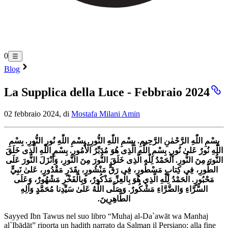
0
☰
Blog
La Supplica della Luce - Febbraio 2024
02 febbraio 2024, di
Mostafa Milani Amin
بِسْمِ اللّٰهِ الرَّحْمٰنِ الرَّحِيمِ. بِسْمِ اللّٰهِ النُّورِ. بِسْمِ اللّٰهِ نُورِ النُّورِ. بِسْمِ
اللّٰهِ نُورٌ عَلىٰ نُورٍ. بِسْمِ اللّٰهِ الَّذِى هُوَ مُدَبِّرُ الْأُمُورِ. بِسْمِ اللّٰهِ الَّذِى خَلَقَ
النُّورَ مِنَ النُّورِ. الْحَمْدُ لِلّٰهِ الَّذِى خَلَقَ النُّورَ مِنَ النُّورِ، وَأَنْزَلَ النُّورَ عَلَى
الطُّورِ، فِى كِتابٍ مَسْطُورٍ، فِى رَقٍّ مَنْشُورٍ، بِقَدَرٍ مَقْدُورٍ، عَلىٰ نَبِيٍّ
مَحْبُورٍ. الْحَمْدُ لِلّٰهِ الَّذِي هُوَ بِالْعِزِّ مَذْكُورٌ، وَبِالْفَخْرِ مَشْهُورٌ، وَعَلَى
السَّرَّاءِ وَالضَّرَّاءِ مَشْكُورٌ. وَصَلَّى اللّٰهُ عَلىٰ سَيِّدِنا مُحَمَّدٍ وَآلِهِ
الطَّاهِرِينَ.
Sayyed Ibn Tawus nel suo libro “Muhaj al-Da`awāt wa Manhaj
al`Ibādāt” riporta un hadith narrato da Salman il Persiano; alla fine