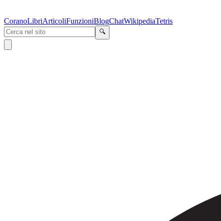
Corano
Libri
Articoli
Funzioni
Blog
Chat
Wikipedia
Tetris
🔍