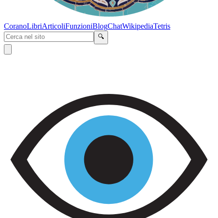
Corano
Libri
Articoli
Funzioni
Blog
Chat
Wikipedia
Tetris
🔍