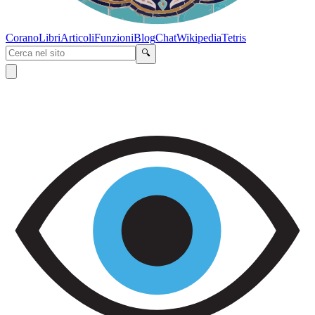
Corano
Libri
Articoli
Funzioni
Blog
Chat
Wikipedia
Tetris
🔍