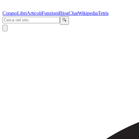
Corano
Libri
Articoli
Funzioni
Blog
Chat
Wikipedia
Tetris
🔍