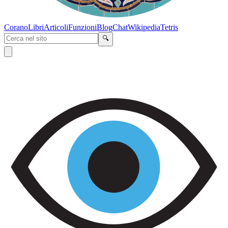
Corano
Libri
Articoli
Funzioni
Blog
Chat
Wikipedia
Tetris
🔍